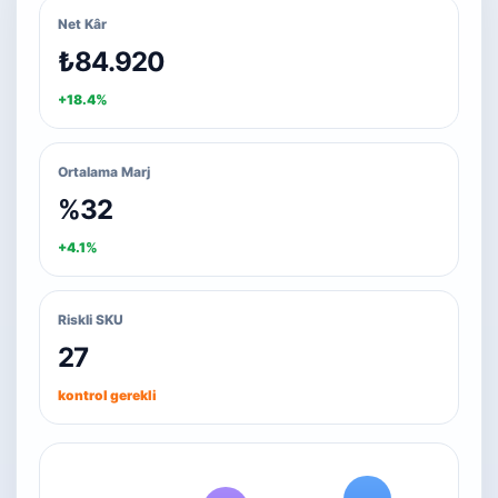
Net Kâr
₺84.920
+18.4%
Ortalama Marj
%32
+4.1%
Riskli SKU
27
kontrol gerekli