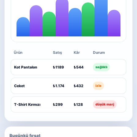
Ürün
Satış
Kâr
Durum
Kot Pantalon
₺1189
₺544
sağlıklı
Ceket
₺1.174
₺432
izle
T-Shirt Kırmızı
₺299
₺128
düşük marj
Bugünkü fırsat