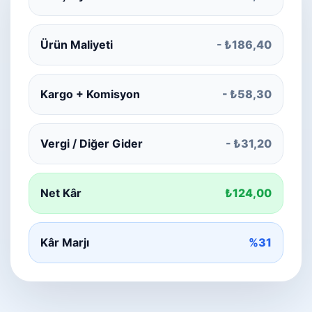
Ürün Maliyeti
- ₺186,40
Kargo + Komisyon
- ₺58,30
Vergi / Diğer Gider
- ₺31,20
Net Kâr
₺124,00
Kâr Marjı
%31